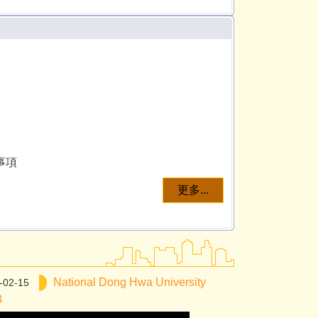
事項
更多...
National Dong Hwa University
-02-15
8