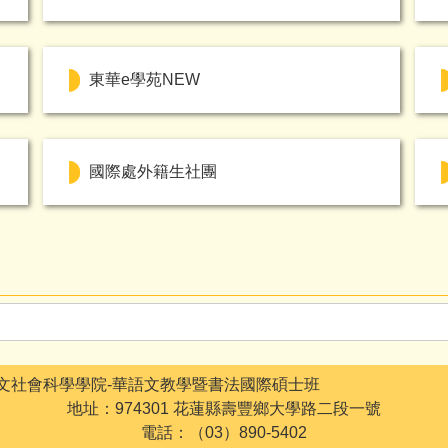
東華e學苑NEW
國際處外籍生社團
文社會科學學院-華語文教學暨書法國際碩士班
地址：974301 花蓮縣壽豐鄉大學路二段一號
電話：（03）890-5402