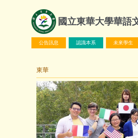
跳
到
國立東華大學華語
主
要
內
容
公告訊息
認識本系
未來學生
區
東華